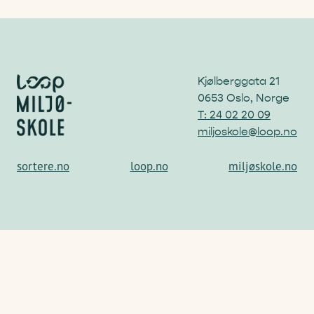
Kjølberggata 21
0653 Oslo, Norge
T: 24 02 20 09
miljoskole@loop.no
sortere.no
loop.no
miljøskole.no