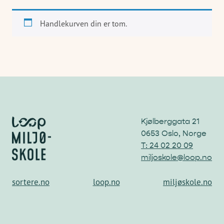
Handlekurven din er tom.
Kjølberggata 21
0653 Oslo, Norge
T: 24 02 20 09
miljoskole@loop.no
sortere.no
loop.no
miljøskole.no